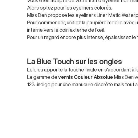
Vous êtes adepte de votre trait d’eyeliner noir ma
Alors optez pour les eyeliners colorés.
Miss Den propose les eyeliners
Liner Matic Water
Pour commencer, unifiez la paupière mobile avec un 
interne vers le coin externe de l’œil.
Pour un regard encore plus intense, épaississez le t
La Blue Touch sur les ongles
Le bleu apporte la touche finale en s’accordant à l
La gamme de
vernis Couleur Absolue
Miss Den vo
123-indigo
pour une manucure discrète mais tout a