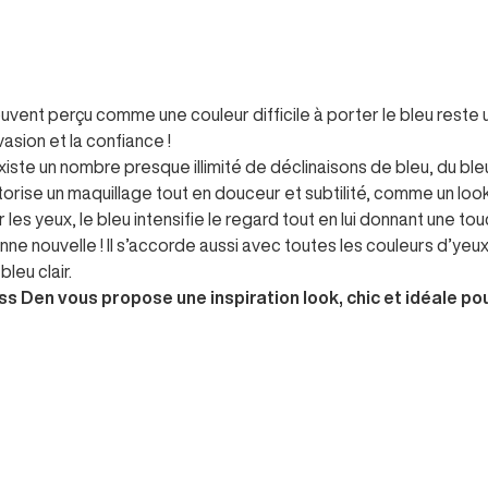
uvent perçu comme une couleur difficile à porter le bleu reste 
vasion et la confiance !
 existe un nombre presque illimité de déclinaisons de bleu, du bleu
torise un maquillage tout en douceur et subtilité, comme un loo
r les yeux, le bleu intensifie le regard tout en lui donnant une t
nne nouvelle ! Il s’accorde aussi avec toutes les couleurs d’yeux
bleu clair.
ss Den vous propose une inspiration look, chic et idéale pour