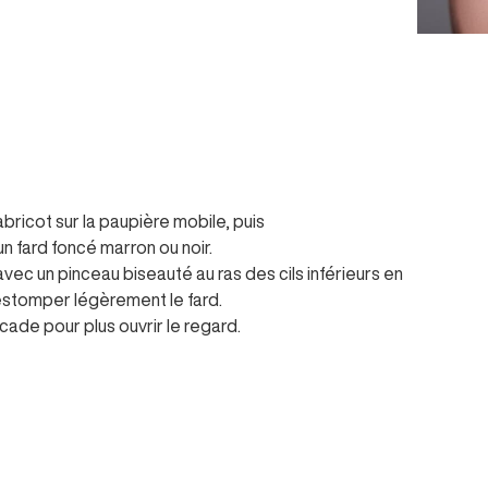
abricot sur la paupière mobile, puis
un fard foncé marron ou noir.
 avec un pinceau biseauté au ras des cils inférieurs en
s estomper légèrement le fard.
arcade pour plus ouvrir le regard.