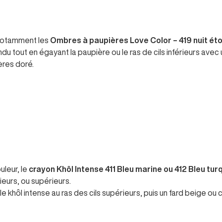
 notamment les
Ombres à paupières Love Color – 419 nuit éto
u tout en égayant la paupière ou le ras de cils inférieurs avec un
z un fard à paupières doré.
uleur, le
crayon Khôl Intense 411 Bleu marine ou 412 Bleu tur
rieurs, ou supérieurs.
 khôl intense au ras des cils supérieurs, puis un fard beige ou 