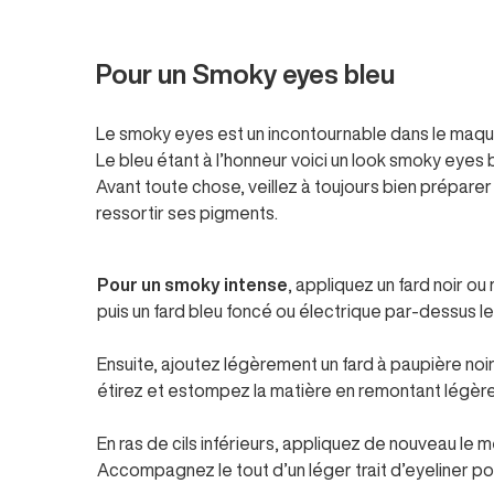
Pour un Smoky eyes bleu
Le smoky eyes est un incontournable dans le maquil
Le bleu étant à l’honneur voici un look smoky eyes b
Avant toute chose, veillez à toujours bien préparer
ressortir ses pigments.
Pour un smoky intense
, appliquez un fard noir o
puis un fard bleu foncé ou électrique par-dessus le 
Ensuite, ajoutez légèrement un fard à paupière noir
étirez et estompez la matière
en remontant légèr
En ras de cils inférieurs, appliquez de nouveau le 
Accompagnez le tout d’un léger trait d’eyeliner po