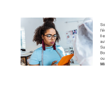
So
l’é
Il
au
Su
Bo
ou 
Mi