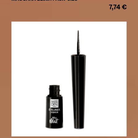
7,74 €