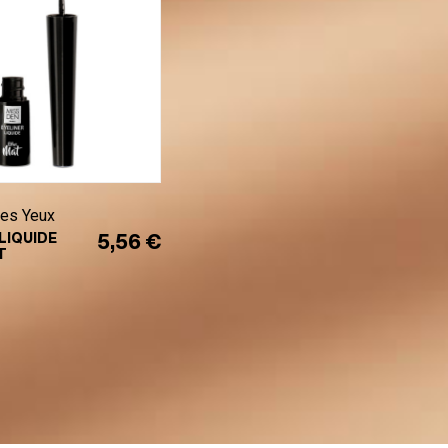
des Yeux
LIQUIDE
5,56 €
T