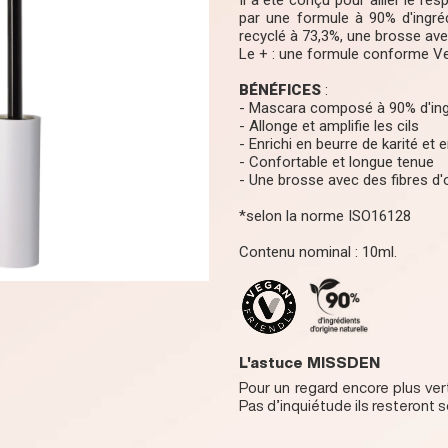
Il a été conçu pour allier le res
par une formule à 90% d'ingréd
recyclé à 73,3%, une brosse avec
Le + : une formule conforme V
BÉNÉFICES
:
- Mascara composé à 90% d'ingr
- Allonge et amplifie les cils
- Enrichi en beurre de karité et e
- Confortable et longue tenue
- Une brosse avec des fibres d'
*selon la norme ISO16128
Contenu nominal : 10ml.
L'astuce MISSDEN
Pour un regard encore plus ver
Pas d’inquiétude ils resteront 