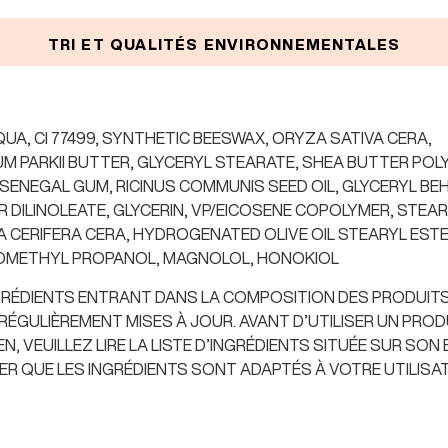
TRI ET QUALITÉS ENVIRONNEMENTALES
QUA, CI 77499, SYNTHETIC BEESWAX, ORYZA SATIVA CERA,
5 COMMENTAIRES
PARKII BUTTER, GLYCERYL STEARATE, SHEA BUTTER POL
ents d'origine nat
 SENEGAL GUM, RICINUS COMMUNIS SEED OIL, GLYCERYL BE
très bon mascara
R DILINOLEATE, GLYCERIN, VP/EICOSENE COPOLYMER, STEARI
5/5
IA CERIFERA CERA, HYDROGENATED OLIVE OIL STEARYL EST
OMETHYL PROPANOL, MAGNOLOL, HONOKIOL
j'adore vraiment bonne qualité
NGRÉDIENTS ENTRANT DANS LA COMPOSITION DES PRODUIT
Brigitte O
,
09/09/2025
RÉGULIÈREMENT MISES À JOUR. AVANT D’UTILISER UN PRODU
, VEUILLEZ LIRE LA LISTE D’INGRÉDIENTS SITUÉE SUR SON
R QUE LES INGRÉDIENTS SONT ADAPTÉS À VOTRE UTILISA
Donnez votre avis