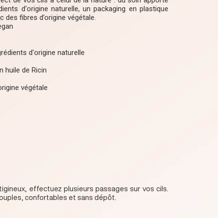
pect de vos cils à celui de la nature : du soin apporté
ients d'origine naturelle, un packaging en plastique
 des fibres d’origine végétale.
egan
édients d'origine naturelle
n huile de Ricin
origine végétale
tigineux, effectuez plusieurs passages sur vos cils.
souples, confortables et sans dépôt.