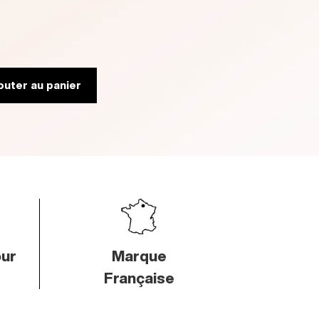
outer au panier
ur
Marque
Française